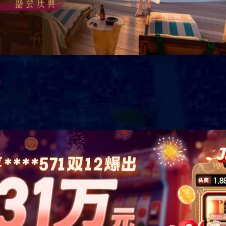
饰玻纤毡制成，背
板两边开槽、两边
架变成暗架， 表