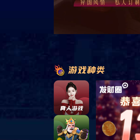
HM-RW-14
作者：admin
发布时间：2017-09-27 15:02
采用同密度的玻纤板，表面复合装
面覆玻纤毡，四边做封边处理。此
平直，安装后表面遮住龙骨面，使明
面达到完美的统一，拆卸方...