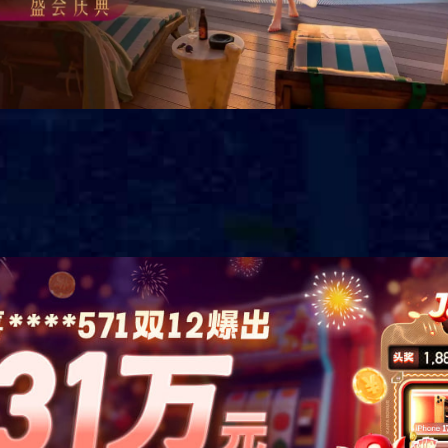
饰玻纤毡制成，背
板两边开槽、两边
架变成暗架， 表